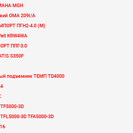
 MAHA MGH
кий ОМА 209I/A
ПОРТ ПГН2-4.0 (М)
Well KRW4WA
РТ ППГ-3.0
ATIS S350F
ный подъемник ТЕМП TD4000
-4
X
TF5000-3D
TFL5000-3D TFA5000-3D
16