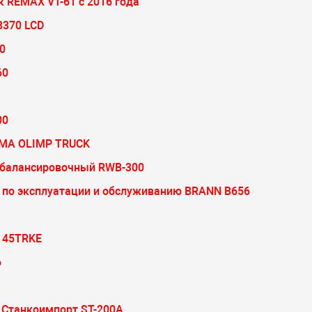
 REMAX VT-61 c 2016 года
8370 LCD
0
60
00
OMA OLIMP TRUCK
д балансировочный RWB-300
 по эксплуатации и обслуживанию BRANN B656
 45TRKE
6
 Станкоимпорт ST-200A