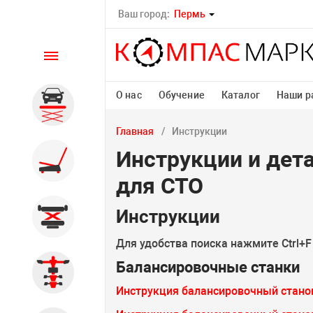
Ваш город:
Пермь
Каталог
О нас
Обучение
Каталог
Наши р
Автомобильные подъемники
Главная
Инструкции
Инструкции и дет
Шиномонтажное
оборудование
для СТО
Инструкции
Общегаражное
Для удобства поиска нажмите Ctrl+F
Балансировочные станки
Стенды сход-развал
Инструкция балансировочный стано