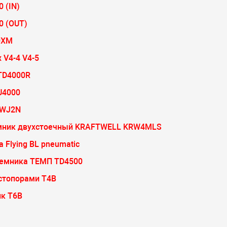
 (IN)
 (OUT)
0XM
V4-4 V4-5
TD4000R
U4000
RWJ2N
емник двухстоечный KRAFTWELL KRW4MLS
Flying BL pneumatic
ъемника ТЕМП TD4500
стопорами Т4B
к T6B