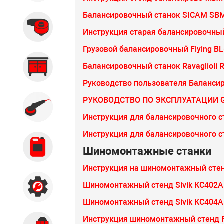
Балансировочный станок SICAM SBM
Вытяжные системы
Инструкция старая балансировочны
Грузовой балансировочный Flying BL
Балансировочный станок Ravaglioli RA
Производственная мебель
Руководство пользователя Баланси
РУКОВОДСТВО ПО ЭКСПЛУАТАЦИИ G1.1
Кузовной цех
Инструкция для балансировочного ст
Инструкция для балансировочного 
Автохимия
Шиномонтажные станки
Инструкция на шиномонтажный сте
Шиномонтажный стенд Sivik КС402А
Акции
Шиномонтажный стенд Sivik КС404А
Инструкция шиномонтажный стенд F