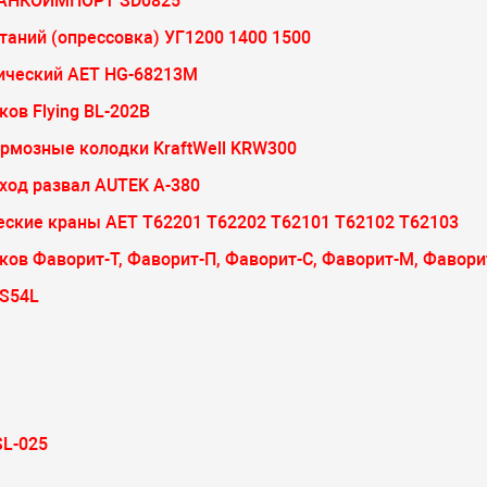
СТАНКОИМПОРТ SD0825
таний (опрессовка) УГ1200 1400 1500
тический AET HG-68213M
ов Flying BL-202B
ормозные колодки KraftWell KRW300
сход развал AUTEK A-380
еские краны AET Т62201 Т62202 Т62101 Т62102 Т62103
ков Фаворит-Т, Фаворит-П, Фаворит-С, Фаворит-М, Фавори
/S54L
L-025