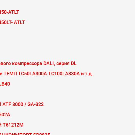
450-ATLT
50LT- ATLT
ого компрессора DALI, cерия DL
 ТЕМП TC50LA300А TC100LA330А и т.д.
LB40
 ATF 3000 / GA-322
602A
ий Т61212М