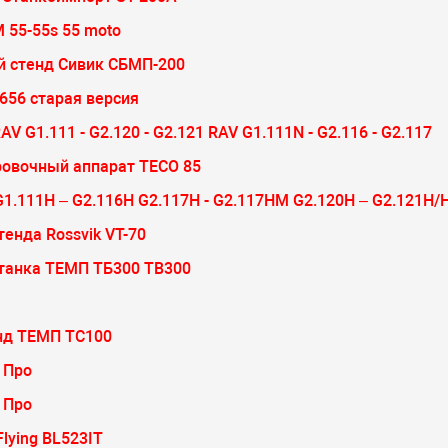
 55-55s 55 moto
й стенд Сивик СБМП-200
656 старая версия
V G1.111 - G2.120 - G2.121 RAV G1.111N - G2.116 - G2.117
ровочный аппарат TECО 85
11H – G2.116H G2.117H - G2.117HM G2.120H – G2.121H/
енда Rossvik VT-70
станка ТЕМП ТБ300 TB300
нд ТЕМП ТС100
 Про
 Про
lying BL523IT