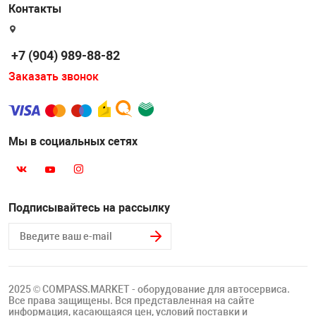
Накачка колес 
Контакты
ех
Разное
Оборудование S
+7 (904) 989-88-82
Инструмент JT
Заказать звонок
Мотоадаптеры
Универсальные
Подъемники дл
Мы в социальных сетях
Правка дисков
ование
Подписывайтесь на рассылку
2025 © COMPASS.MARKET - оборудование для автосервиса.
Все права защищены. Вся представленная на сайте
информация, касающаяся цен, условий поставки и