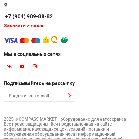
Накачка колес 
ех
Разное
+7 (904) 989-88-82
Оборудование S
Заказать звонок
Инструмент JT
Мотоадаптеры
Универсальные
Мы в социальных сетях
Подъемники дл
Правка дисков
Подписывайтесь на рассылку
ование
2025 © COMPASS.MARKET - оборудование для автосервиса.
Все права защищены. Вся представленная на сайте
информация, касающаяся цен, условий поставки и
обслуживания оборудования носит информационный