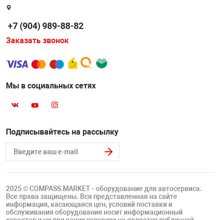
Накачка колес 
ех
Разное
+7 (904) 989-88-82
Оборудование S
Заказать звонок
Инструмент JT
Мотоадаптеры
Универсальные
Мы в социальных сетях
Подъемники дл
Правка дисков
Подписывайтесь на рассылку
ование
2025 © COMPASS.MARKET - оборудование для автосервиса.
Все права защищены. Вся представленная на сайте
информация, касающаяся цен, условий поставки и
обслуживания оборудования носит информационный