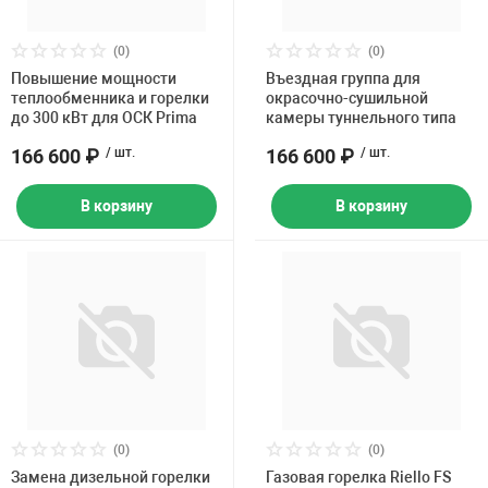
Накачка колес 
ех
Разное
(0)
(0)
Повышение мощности
Въездная группа для
Оборудование S
теплообменника и горелки
окрасочно-сушильной
Инструмент JT
до 300 кВт для ОСК Prima
камеры туннельного типа
Мотоадаптеры
166 600 ₽
/ шт.
166 600 ₽
/ шт.
Универсальные
В корзину
В корзину
Подъемники дл
Правка дисков
ование
(0)
(0)
Замена дизельной горелки
Газовая горелка Riello FS