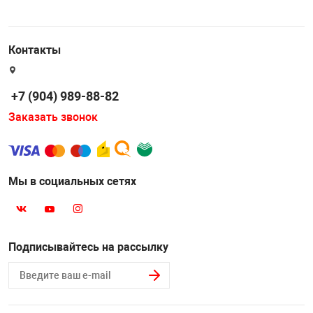
Накачка колес 
ех
Разное
Контакты
Оборудование S
Инструмент JT
Мотоадаптеры
+7 (904) 989-88-82
Универсальные
Заказать звонок
Подъемники дл
Правка дисков
Мы в социальных сетях
ование
Подписывайтесь на рассылку