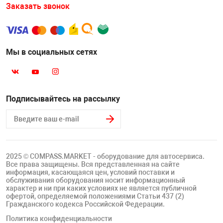
Накачка колес 
Заказать звонок
ех
Разное
Оборудование S
Инструмент JT
Мы в социальных сетях
Мотоадаптеры
Универсальные
Подъемники дл
Подписывайтесь на рассылку
Правка дисков
ование
2025 © COMPASS.MARKET - оборудование для автосервиса.
Все права защищены. Вся представленная на сайте
информация, касающаяся цен, условий поставки и
обслуживания оборудования носит информационный
характер и ни при каких условиях не является публичной
офертой, определяемой положениями Статьи 437 (2)
Гражданского кодекса Российской Федерации.
Политика конфиденциальности