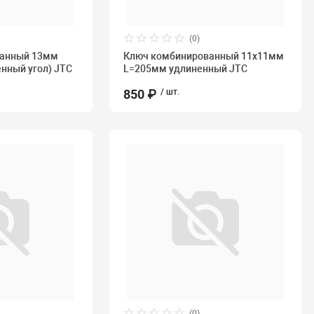
(0)
ванный 13мм
Ключ комбинированный 11х11мм
нный угол) JTC
L=205мм удлиненный JTC
850 ₽
/ шт.
(0)