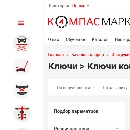
Ваш город:
Пермь
Каталог
О нас
Обучение
Каталог
Наши р
Автомобильные подъемники
Главная
Каталог товаров
Инструм
Ключи > Ключи ко
Шиномонтажное
оборудование
По популярности
По алфавиту
Общегаражное
Подбор параметров
Стенды сход-развал
Розничная цена