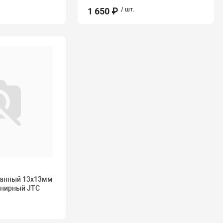
1 650 ₽
/ шт.
ванный 13х13мм
нирный JTC