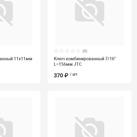
(0)
ванный 11х11мм
Ключ комбинированный 7/16"
L=156мм JTC
370 ₽
/ шт.