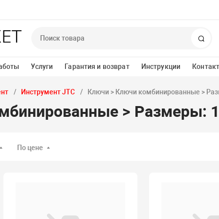
Пои
аботы
Услуги
Гарантия и возврат
Инструкции
Контак
ент
Инструмент JTC
Ключи > Ключи комбинированные > Раз
мбинированные > Размеры: 1
По цене