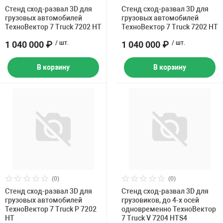
Накачка колес 
Стенд сход-развал 3D для
Стенд сход-развал 3D для
ех
Разное
грузовых автомобилей
грузовых автомобилей
ТехноВектор 7 Truck 7202 HT
ТехноВектор 7 Truck 7202 HT
Оборудование S
1 040 000 ₽
/ шт.
1 040 000 ₽
/ шт.
Инструмент JT
Мотоадаптеры
В корзину
В корзину
Универсальные
Подъемники дл
Правка дисков
ование
(0)
(0)
Стенд сход-развал 3D для
Стенд сход-развал 3D для
грузовых автомобилей
грузовиков, до 4-х осей
ТехноВектор 7 Truck P 7202
одновременно ТехноВектор
HT
7 Truck V 7204 HTS4