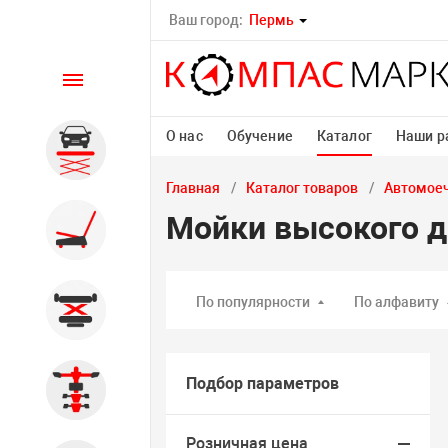
Ваш город:
Пермь
Каталог
О нас
Обучение
Каталог
Наши р
Автомобильные подъемники
Главная
Каталог товаров
Автомоеч
Мойки высокого д
Шиномонтажное
оборудование
По популярности
По алфавиту
Общегаражное
Подбор параметров
Стенды сход-развал
Розничная цена