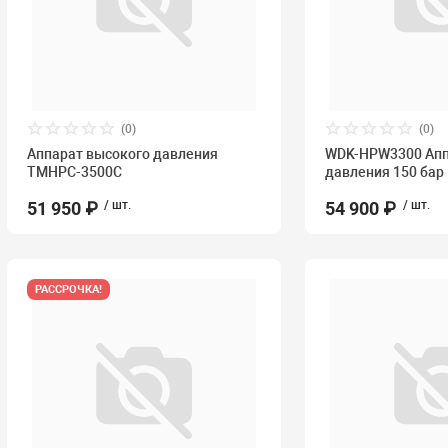
(0)
(0)
Аппарат высокого давления
WDK-HPW3300 Апп
TMHPC-3500C
давления 150 бар
51 950 ₽
/ шт.
54 900 ₽
/ шт.
РАССРОЧКА!