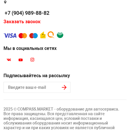
Накачка колес 
ех
Разное
+7 (904) 989-88-82
Оборудование S
Заказать звонок
Инструмент JT
Мотоадаптеры
Универсальные
Мы в социальных сетях
Подъемники дл
Правка дисков
Подписывайтесь на рассылку
ование
2025 © COMPASS.MARKET - оборудование для автосервиса.
Все права защищены. Вся представленная на сайте
информация, касающаяся цен, условий поставки и
обслуживания оборудования носит информационный
характер и ни при каких условиях не является публичной