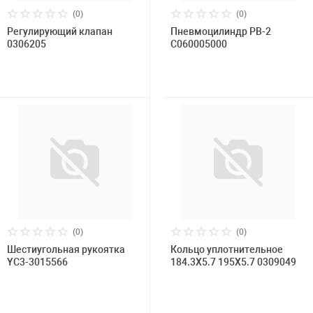
(0)
(0)
Регулирующий клапан
Пневмоцилиндр РВ-2
0306205
C060005000
(0)
(0)
Шестиугольная рукоятка
Кольцо уплотнительное
YC3-3015566
184.3X5.7 195X5.7 0309049