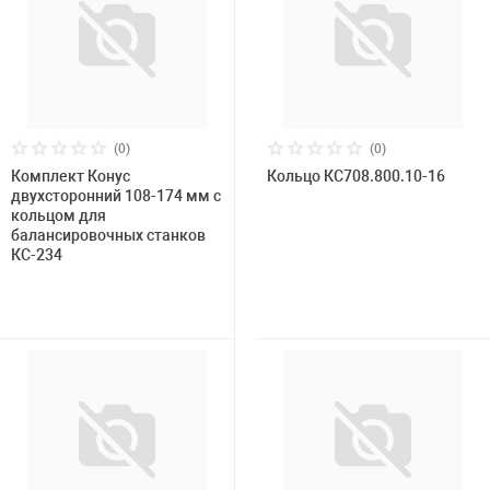
Накачка колес 
Розничная цена
ех
Разное
Оборудование S
Инструмент JT
Мотоадаптеры
(0)
(0)
Универсальные
Комплект Конус
Бренд
Кольцо КС708.800.10-16
двухсторонний 108-174 мм с
Подъемники дл
кольцом для
балансировочных станков
КС-234
Правка дисков
ование