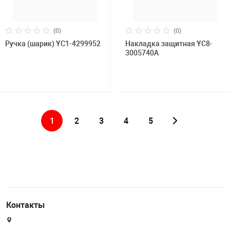
(0)
(0)
Ручка (шарик) YC1-4299952
Накладка защитная YC8-
3005740А
1
2
3
4
5
Контакты