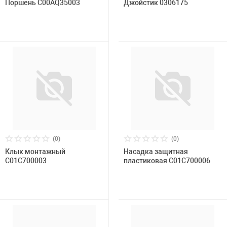
Поршень C00AQ35003
Джойстик 0306175
(0)
(0)
Клык монтажный
Насадка защитная
C01C700003
пластиковая С01С700006