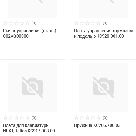
(0)
(0)
Рычаг управления (сталь)
Плата управления тормозом
C02AQ00000
и педалью КС920.001.00
(0)
(0)
Плата для клавиатуры
Пружина КС206.700.03
NEXT,Helios КС917.003.00