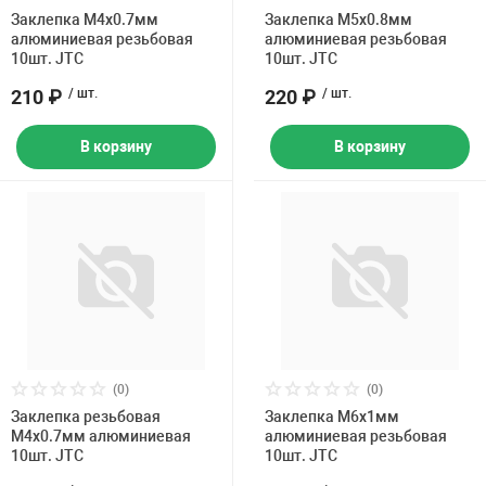
Накачка колес 
Заклепка M4х0.7мм
Заклепка M5х0.8мм
ех
Разное
алюминиевая резьбовая
алюминиевая резьбовая
10шт. JTC
10шт. JTC
Оборудование S
210 ₽
/ шт.
220 ₽
/ шт.
Инструмент JT
Мотоадаптеры
В корзину
В корзину
Универсальные
Подъемники дл
Правка дисков
ование
(0)
(0)
Заклепка резьбовая
Заклепка M6х1мм
M4х0.7мм алюминиевая
алюминиевая резьбовая
10шт. JTC
10шт. JTC