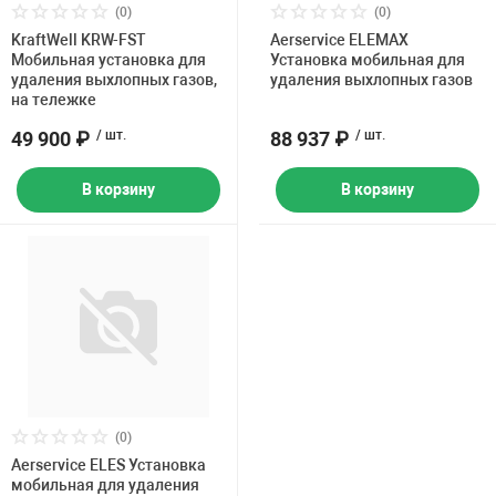
Накачка колес 
(0)
(0)
ех
Разное
KraftWell KRW-FST
Aerservice ELEMAX
Мобильная установка для
Установка мобильная для
удаления выхлопных газов,
удаления выхлопных газов
Оборудование S
на тележке
Инструмент JT
49 900 ₽
/ шт.
88 937 ₽
/ шт.
Мотоадаптеры
Универсальные
В корзину
В корзину
Подъемники дл
Правка дисков
ование
(0)
Aerservice ELES Установка
мобильная для удаления