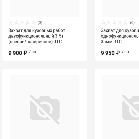
(0)
(0)
Захват для кузовных работ
Захват для кузов
двухфункциональный 3-5т
однофункциональн
(осевое/поперечное) JTC
35мм JTC
9 900 ₽
/ шт.
9 950 ₽
/ шт.