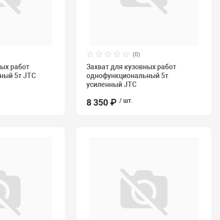
(0)
ных работ
Захват для кузовных работ
ный 5т JTC
однофункциональный 5т
усиленный JTC
8 350 ₽
/ шт.