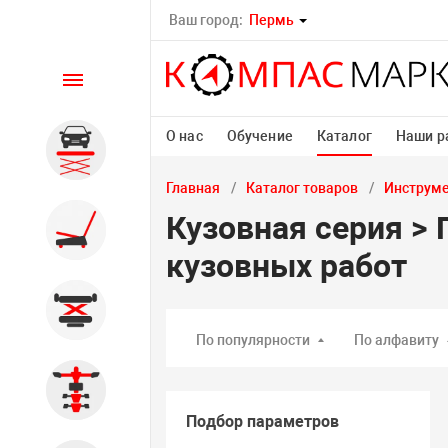
Ваш город:
Пермь
Каталог
О нас
Обучение
Каталог
Наши р
Автомобильные подъемники
Главная
Каталог товаров
Инструм
Кузовная серия >
Шиномонтажное
оборудование
кузовных работ
Общегаражное
По популярности
По алфавиту
Стенды сход-развал
Подбор параметров