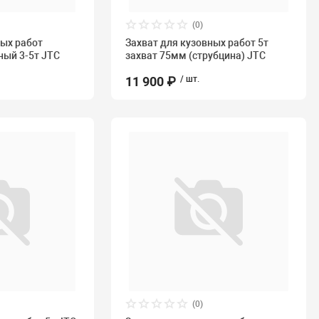
(0)
ных работ
Захват для кузовных работ 5т
ый 3-5т JTC
захват 75мм (струбцина) JTC
11 900 ₽
/ шт.
(0)