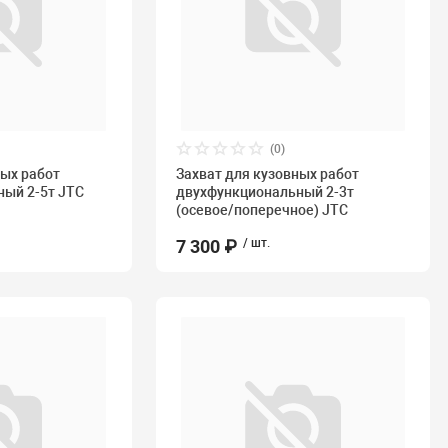
(0)
ных работ
Захват для кузовных работ
ый 2-5т JTC
двухфункциональный 2-3т
(осевое/поперечное) JTC
7 300 ₽
/ шт.