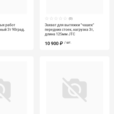
(0)
ных работ
Захват для вытяжки "чашек"
ый 3т 90град.
передних стоек, нагрузка 3т,
длина 125мм JTC
10 900 ₽
/ шт.