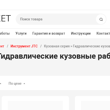
Пои
аботы
Услуги
Гарантия и возврат
Инструкции
Контак
ент
Инструмент JTC
Кузовная серия > Гидравлические кузо
 Гидравлические кузовные ра
По цене