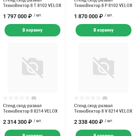
Стенд сход-развал
Стенд сход-развал
Накачка колес 
ТехноВектор 8 T 8102 VELOX
ТехноВектор 8 P 8102 VELOX
ех
Разное
1 797 000 ₽
/ шт.
1 870 000 ₽
/ шт.
Оборудование S
Инструмент JT
В корзину
В корзину
Мотоадаптеры
Универсальные
Подъемники дл
Правка дисков
ование
(0)
(0)
Стенд сход-развал
Стенд сход-развал
ТехноВектор 8 8214 VELOX
ТехноВектор 8 V 8214 VELOX
2 314 300 ₽
/ шт.
2 338 400 ₽
/ шт.
В корзину
В корзину