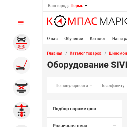
Ваш город:
Пермь
Каталог
О нас
Обучение
Каталог
Наши р
Автомобильные подъемники
Главная
Каталог товаров
Шиномон
Оборудование SIV
Шиномонтажное
оборудование
По популярности
По алфавиту
Общегаражное
Подбор параметров
Стенды сход-развал
Розничная цена