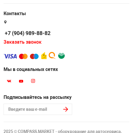
Накачка колес 
ех
Разное
Контакты
Оборудование S
Инструмент JT
+7 (904) 989-88-82
Мотоадаптеры
Заказать звонок
Универсальные
Подъемники дл
Мы в социальных сетях
Правка дисков
ование
Подписывайтесь на рассылку
2025 © COMPASS.MARKET - оборудование для автосервиса.