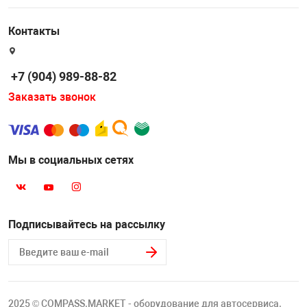
Накачка колес 
ех
Разное
Контакты
Оборудование S
Инструмент JT
+7 (904) 989-88-82
Мотоадаптеры
Заказать звонок
Универсальные
Подъемники дл
Мы в социальных сетях
Правка дисков
ование
Подписывайтесь на рассылку
2025 © COMPASS.MARKET - оборудование для автосервиса.