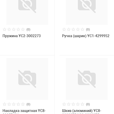
(0)
(0)
Пружина YC2-3002273
Ручка (шарик) YC1-4299952
(0)
(0)
Накладка защитная YC8-
Шкив (алюминий) YC8-