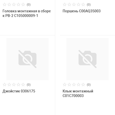
(0)
(0)
Головка монтажная в сборе
Поршень C00AQ35003
к РВ-2 C105000009-1
(0)
(0)
Джойстик 0306175
Клык монтажный
C01C700003