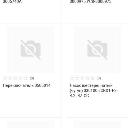
3005740А
3000975 YC8-3000975
(0)
(0)
Переключатель 0505014
Насос шестеренчатый
(чугун) 0301005 CBD1-F2-
4.2L4Z-CC