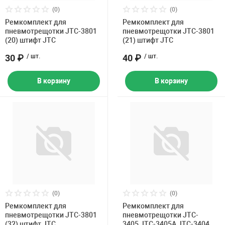
Накачка колес 
(0)
(0)
ех
Разное
Ремкомплект для
Ремкомплект для
пневмотрещотки JTC-3801
пневмотрещотки JTC-3801
Оборудование S
(20) штифт JTC
(21) штифт JTC
Инструмент JT
30 ₽
/ шт.
40 ₽
/ шт.
Мотоадаптеры
Универсальные
В корзину
В корзину
Подъемники дл
Правка дисков
ование
(0)
(0)
Ремкомплект для
Ремкомплект для
пневмотрещотки JTC-3801
пневмотрещотки JTC-
(32) штифт JTC
3405,JTC-3405A,JTC-3404