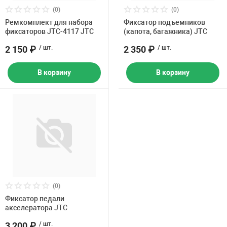
Накачка колес 
(0)
(0)
ех
Разное
Ремкомплект для набора
Фиксатор подъемников
фиксаторов JTC-4117 JTC
(капота, багажника) JTC
Оборудование S
Инструмент JT
2 150 ₽
/ шт.
2 350 ₽
/ шт.
Мотоадаптеры
В корзину
В корзину
Универсальные
Подъемники дл
Правка дисков
ование
(0)
Фиксатор педали
акселератора JTC
3 200 ₽
/ шт.