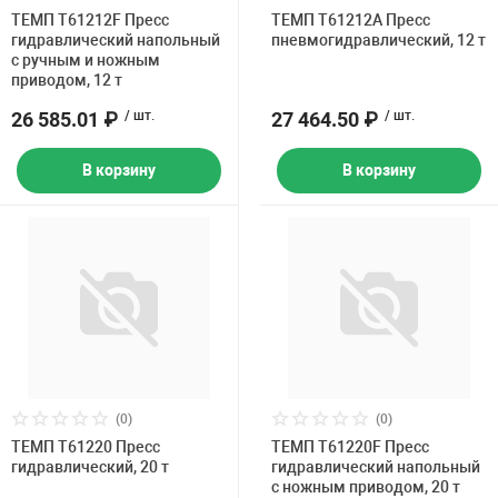
Накачка колес 
ТЕМП T61212F Пресс
ТЕМП T61212A Пресс
ех
Разное
гидравлический напольный
пневмогидравлический, 12 т
с ручным и ножным
приводом, 12 т
Оборудование S
Инструмент JT
26 585.01 ₽
/ шт.
27 464.50 ₽
/ шт.
Мотоадаптеры
В корзину
В корзину
Универсальные
Подъемники дл
Правка дисков
ование
(0)
(0)
ТЕМП T61220 Пресс
ТЕМП T61220F Пресс
гидравлический, 20 т
гидравлический напольный
с ножным приводом, 20 т