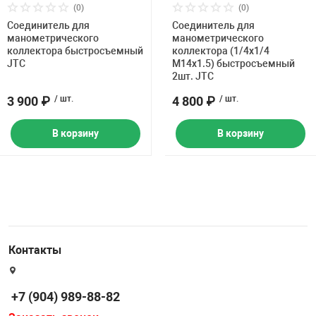
Накачка колес 
(0)
(0)
ех
Разное
Соединитель для
Соединитель для
манометрического
манометрического
коллектора быстросъемный
коллектора (1/4х1/4
Оборудование S
JTC
М14х1.5) быстросъемный
Инструмент JT
2шт. JTC
Мотоадаптеры
3 900 ₽
/ шт.
4 800 ₽
/ шт.
Универсальные
В корзину
В корзину
Подъемники дл
Правка дисков
ование
Контакты
+7 (904) 989-88-82