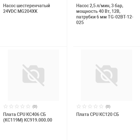
Насос шестеренчатый
Насос 2,5 л/мин, 3 бар,
24VDC MG204XK
мощность 40 Вт, 12В,
патрубки 6 мм TG-02BT-12-
025
(0)
(0)
Плата CPU КС406 СБ
Плата CPU КС120 СБ
(КС119М) КС919.000.00