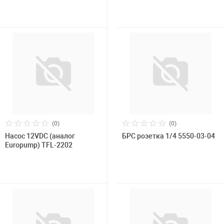
Накачка колес 
ех
Разное
Оборудование S
Инструмент JT
Мотоадаптеры
Универсальные
Подъемники дл
(0)
(0)
Правка дисков
Насос 12VDC (аналог
БРС розетка 1/4 5550-03-04
ование
Europump) TFL-2202