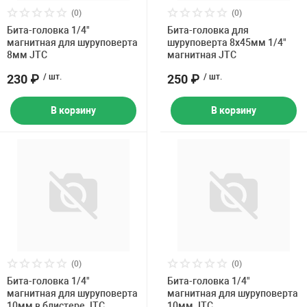
Накачка колес 
(0)
(0)
ех
Разное
Бита-головка 1/4"
Бита-головка для
магнитная для шуруповерта
шуруповерта 8х45мм 1/4"
Оборудование S
8мм JTC
магнитная JTC
Инструмент JT
230 ₽
/ шт.
250 ₽
/ шт.
Мотоадаптеры
Универсальные
В корзину
В корзину
Подъемники дл
Правка дисков
ование
(0)
(0)
Бита-головка 1/4"
Бита-головка 1/4"
магнитная для шуруповерта
магнитная для шуруповерта
10мм в блистере JTC
10мм JTC