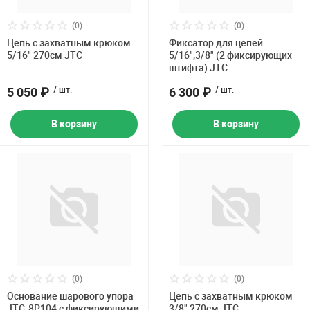
Накачка колес 
ех
Разное
(0)
(0)
Цепь с захватным крюком
Фиксатор для цепей
Оборудование S
5/16" 270см JTC
5/16",3/8" (2 фиксирующих
Инструмент JT
штифта) JTC
5 050 ₽
/ шт.
6 300 ₽
/ шт.
Мотоадаптеры
Универсальные
В корзину
В корзину
Подъемники дл
Правка дисков
ование
(0)
(0)
Основание шарового упора
Цепь с захватным крюком
JTC-8P104 с фиксирующими
3/8" 270см JTC