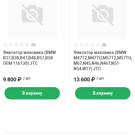
(0)
(0)
Фиксатор маховика (BMW
Фиксатор маховика (BMW
B37,B38,B47,B48,B57,B58
M47T2,M47TU,M57T2,M57TU,
OEM 116130) JTC
M67,N45,N46,N46T,N51-
N54,W17) JTC
9 800 ₽
/ шт.
13 600 ₽
/ шт.
В корзину
В корзину