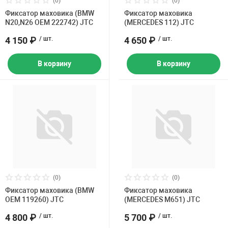
(0)
(0)
Накачка колес 
Фиксатор маховика (BMW
Фиксатор маховика
ех
Разное
N20,N26 OEM 222742) JTC
(MERCEDES 112) JTC
Оборудование S
4 150 ₽
/ шт.
4 650 ₽
/ шт.
Инструмент JT
В корзину
В корзину
Мотоадаптеры
Универсальные
Подъемники дл
Правка дисков
ование
(0)
(0)
Фиксатор маховика (BMW
Фиксатор маховика
OEM 119260) JTC
(MERCEDES M651) JTC
4 800 ₽
/ шт.
5 700 ₽
/ шт.