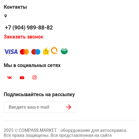
Накачка колес 
Контакты
ех
Разное
Оборудование S
+7 (904) 989-88-82
Инструмент JT
Заказать звонок
Мотоадаптеры
Универсальные
Подъемники дл
Мы в социальных сетях
Правка дисков
ование
Подписывайтесь на рассылку
2025 © COMPASS.MARKET - оборудование для автосервиса.
Все права защищены. Вся представленная на сайте