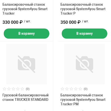
Накачка колес 
Балансировочный станок
Балансировочный станок
ех
Разное
грузовой System4you Smart
грузовой System4you Smart
Trucker
Trucker P
Оборудование S
330 000 ₽
/ шт.
350 000 ₽
/ шт.
Инструмент JT
Мотоадаптеры
В корзину
В корзину
Универсальные
Подъемники дл
Правка дисков
ование
(0)
(0)
Грузовой балансировочный
Балансировочный станок
станок TRUCKER STANDARD
грузовой System4you Smart
Trucker PM