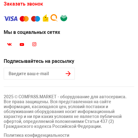
Накачка колес 
Заказать звонок
ех
Разное
Оборудование S
Инструмент JT
Мы в социальных сетях
Мотоадаптеры
Универсальные
Подъемники дл
Подписывайтесь на рассылку
Правка дисков
ование
2025 © COMPASS.MARKET - оборудование для автосервиса.
Все права защищены. Вся представленная на сайте
информация, касающаяся цен, условий поставки и
обслуживания оборудования носит информационный
характер и ни при каких условиях не является публичной
офертой, определяемой положениями Статьи 437 (2)
Гражданского кодекса Российской Федерации.
Политика конфиденциальности