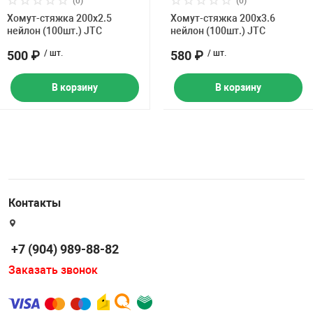
(0)
(0)
Накачка колес 
Хомут-стяжка 200х2.5
Хомут-стяжка 200х3.6
ех
Разное
нейлон (100шт.) JTC
нейлон (100шт.) JTC
Оборудование S
500 ₽
/ шт.
580 ₽
/ шт.
Инструмент JT
В корзину
В корзину
Мотоадаптеры
Универсальные
Подъемники дл
Правка дисков
ование
Контакты
+7 (904) 989-88-82
Заказать звонок