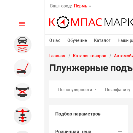
Ваш город:
Пермь
Каталог
О нас
Обучение
Каталог
Наши р
Автомобильные подъемники
Главная
Каталог товаров
Автомоб
Плунжерные подъ
Шиномонтажное
оборудование
По популярности
По алфавиту
Общегаражное
Подбор параметров
Стенды сход-развал
Розничная цена