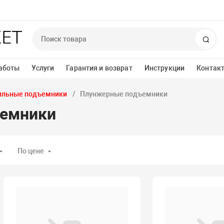
Пои
аботы
Услуги
Гарантия и возврат
Инструкции
Контак
ильные подъемники
Плунжерные подъемники
емники
По цене