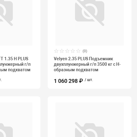
(0)
FT 1.35 H PLUS
Velyen 2.35 PLUS Подъемник
лунжерный г/п
двухплунжерный г/п 3500 кг с Н-
зным подхватом
образным подхватом
т.
1 060 298 ₽
/ шт.