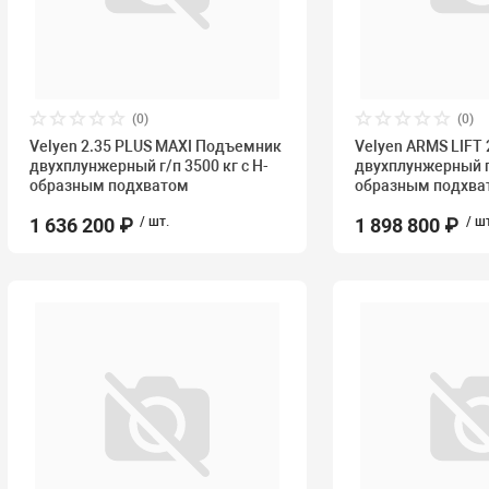
(0)
(0)
Velyen 2.35 PLUS MAXI Подъемник
Velyen ARMS LIFT
двухплунжерный г/п 3500 кг с Н-
двухплунжерный г/
образным подхватом
образным подхва
1 636 200 ₽
/ шт.
1 898 800 ₽
/ ш