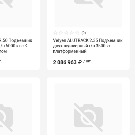
(0)
 2.50 Подъемник
Velyen ALUTRACK 2.35 Подъемник
п 5000 кг с К-
двухплунжерный г/п 3500 кг
том
платформенный
т.
2 086 963 ₽
/ шт.