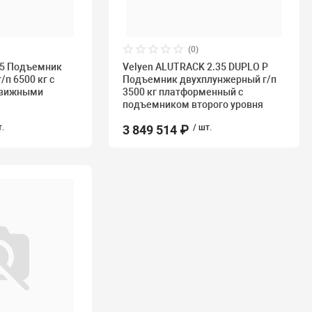
(0)
65 Подъемник
Velyen ALUTRACK 2.35 DUPLO P
п 6500 кг с
Подъемник двухплунжерный г/п
движными
3500 кг платформенный с
подъемником второго уровня
т.
3 849 514 ₽
/ шт.