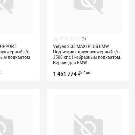
(0)
 SUPPORT
Velyen 2.35 MAXI PLUS BMW
лунжерный г/п
Подъемник двухплунжерный г/п
зным подхватом
3500 кг с Н-образным подхватом.
Версия для BMW
т.
1 451 774 ₽
/ шт.