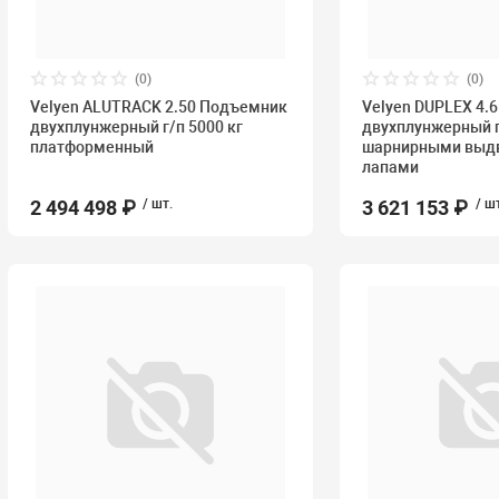
(0)
(0)
Velyen ALUTRACK 2.50 Подъемник
Velyen DUPLEX 4.
двухплунжерный г/п 5000 кг
двухплунжерный г/
платформенный
шарнирными вы
лапами
2 494 498 ₽
/ шт.
3 621 153 ₽
/ ш