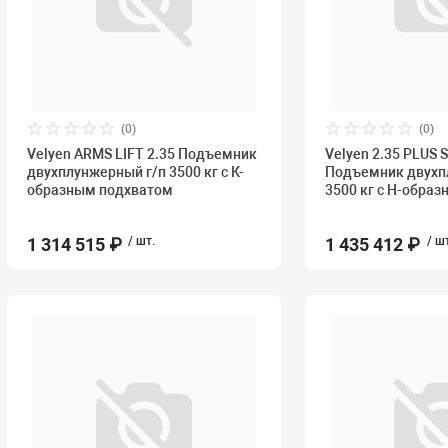
(0)
(0)
Velyen ARMS LIFT 2.35 Подъемник
Velyen 2.35 PLUS
двухплунжерный г/п 3500 кг с К-
Подъемник двухп
образным подхватом
3500 кг с Н-обра
1 314 515 ₽
/ шт.
1 435 412 ₽
/ ш