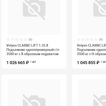
(0)
(0)
Velyen CLASSIC LIFT 1.35 X
Velyen CLASSIC LI
Подъемник одноплунжерный г/п
Подъемник одноп
3500 кг с X-образным подхватом
3500 кг с H-обра
1 026 665 ₽
/ шт.
1 045 855 ₽
/ ш