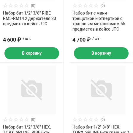
Накачка колес 
(0)
(0)
ех
Разное
Набор бит 1/2" 3/8" RIBE
Набор бит c мини-
RM5-RM14 2 держателя 23
трещоткой и отверткой с
Оборудование S
предмета в кейсе JTC
храповым механизмом 55
Инструмент JT
предметов в кейсе JTC
4 600 ₽
/ шт.
4 700 ₽
/ шт.
Мотоадаптеры
Универсальные
В корзину
В корзину
Подъемники дл
Правка дисков
ование
(0)
(0)
Набор бит 1/2" 3/8" HEX,
Набор бит 1/2" 3/8" HEX,
TORX, SPLINE, RIBE 6-ти
TORX, SPLINE 6-ти гранных 2