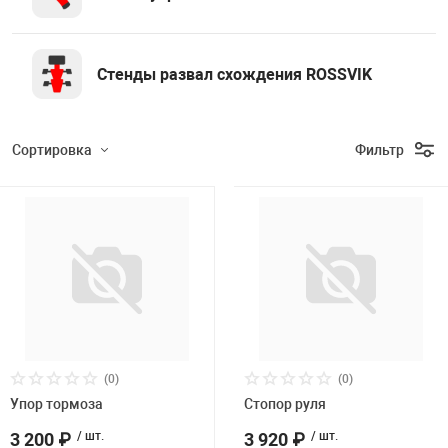
Накачка колес 
ех
Разное
Оборудование S
Стенды развал схождения ROSSVIK
Инструмент JT
Мотоадаптеры
Сортировка
Фильтр
Универсальные
Подбор параметров
Подъемники дл
Розничная цена
Правка дисков
ование
(0)
(0)
Упор тормоза
Бренд
Стопор руля
3 200 ₽
/ шт.
3 920 ₽
/ шт.