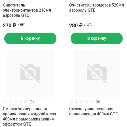
Накачка колес 
Очиститель
Очиститель тормозов 520мл
ех
Разное
электроконтактов 210мл
аэрозоль GTE
аэрозоль GTE
Оборудование S
270 ₽
/ шт.
280 ₽
/ шт.
Инструмент JT
Мотоадаптеры
В корзину
В корзину
Универсальные
Подъемники дл
Правка дисков
ование
(0)
(0)
Смазка универсальная
Смазка универсальная
проникающая жидкий ключ
проникающая 400мл GTE
400мл с замораживающим
эффектом GTE