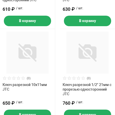
односторонний JTC
JTC
Накачка колес 
ех
Разное
610 ₽
/ шт.
630 ₽
/ шт.
Оборудование S
В корзину
В корзину
Инструмент JT
Мотоадаптеры
Универсальные
Подъемники дл
Правка дисков
ование
(0)
(0)
Ключ разрезной 10х11мм
Ключ разрезной 1/2" 21мм с
JTC
прорезью односторонний
JTC
650 ₽
/ шт.
760 ₽
/ шт.
В корзину
В корзину