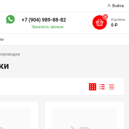
Войти
0
+7 (904) 989-88-82
Корзина
ск
0 ₽
Заказать звонок
ты
опроводки
ки