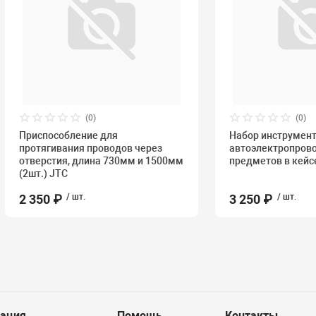
(0)
(0)
Приспособление для
Набор инструмент
протягивания проводов через
автоэлектропров
отверстия, длина 730мм и 1500мм
предметов в кейс
(2шт.) JTC
2 350 ₽
/ шт.
3 250 ₽
/ шт.
ация
Помощь
Контакты