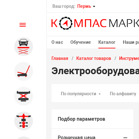
Ваш город:
Пермь
Каталог
О нас
Обучение
Каталог
Наши р
Автомобильные подъемники
Главная
Каталог товаров
Инструм
Электрооборудова
Шиномонтажное
оборудование
По популярности
По алфавиту
Общегаражное
Подбор параметров
Стенды сход-развал
Розничная цена