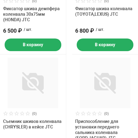
(0)
(0)
Фиксатор шкива демпфера
Фиксатор шкива коленвала
коленвала 30х75мм
(TOYOTA,LEXUS) JTC
(HONDA) JTC
6 500 ₽
/ шт.
6 800 ₽
/ шт.
В корзину
В корзину
(0)
(0)
Съемник шкивов коленвала
Приспособление для
(CHRYSLER) в кейсе JTC
установки переднего
сальника коленвала