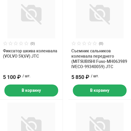
(0)
(0)
Фиксатор шкива коленвала
Съемник сальников
(VOLVO 5V,6V) JTC
коленвала переднего
(MITSUBISHI Fuso-MH063989
IVECO-99340059) JTC
5 100 ₽
/ шт.
5 850 ₽
/ шт.
В корзину
В корзину