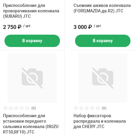
Накачка колес 
Приспособление для
Съемник шкивов коленвала
ех
Разное
проворачивания коленвала
(FORD,MAZDA дв.R2) JTC
(SUBARU) JTC
Оборудование S
2 750 ₽
/ шт.
3 000 ₽
/ шт.
Инструмент JT
Мотоадаптеры
В корзину
В корзину
Универсальные
Подъемники дл
Правка дисков
ование
(0)
(0)
Приспособление для
Набор фиксаторов
установки переднего
распредвала и коленвала
сальника коленвала (ISUZU
для CHERY JTC
RT50,RF10) JTC