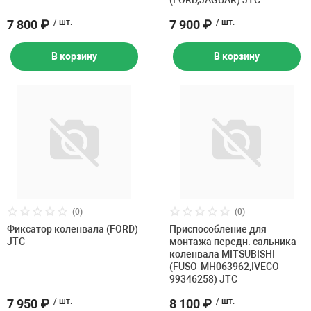
(FORD,JAGUAR) JTC
7 800 ₽
/ шт.
7 900 ₽
/ шт.
В корзину
В корзину
(0)
(0)
Фиксатор коленвала (FORD)
Приспособление для
JTC
монтажа передн. сальника
коленвала MITSUBISHI
(FUSO-MH063962,IVECO-
99346258) JTC
7 950 ₽
/ шт.
8 100 ₽
/ шт.