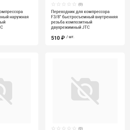
(0)
компрессора
Переходник для компрессора
мный наружная
F3/8" быстросъемный внутренняя
ный
резьба композитный
TC
двухрежимный JTC
510 ₽
/ шт.
(0)