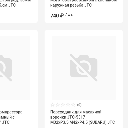
гол 60град. 56мм
M3/8" быстросъемный с клапаном
б.см JTC
наружная резьба JTC
740 ₽
/ шт.
(0)
компрессора
Переходник для масляной
емный с
воронки JTC-5317
" JTC
M32хP3.5,M42хP4.5 (SUBARU) JTC