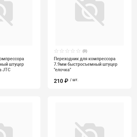
(0)
компрессора
Переходник для компрессора
мный штуцер
7.9мм быстросъемный штуцер
а JTC
"елочка"
210 ₽
/ шт.