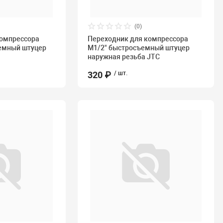
(0)
компрессора
Переходник для компрессора
емный штуцер
M1/2" быстросъемный штуцер
наружная резьба JTC
320 ₽
/ шт.