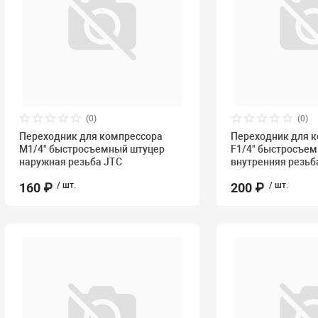
(0)
(0)
Переходник для компрессора
Переходник для 
M1/4" быстросъемный штуцер
F1/4" быстросъе
наружная резьба JTC
внутренняя резьб
160 ₽
/ шт.
200 ₽
/ шт.