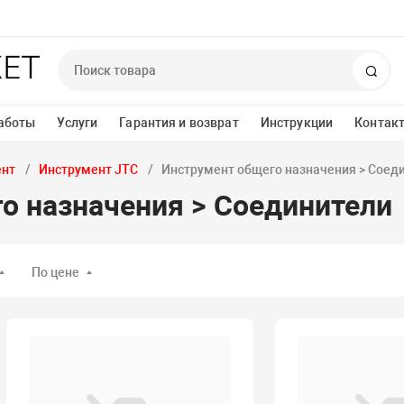
Пои
аботы
Услуги
Гарантия и возврат
Инструкции
Контак
ент
Инструмент JTC
Инструмент общего назначения > Соед
о назначения > Соединители
По цене