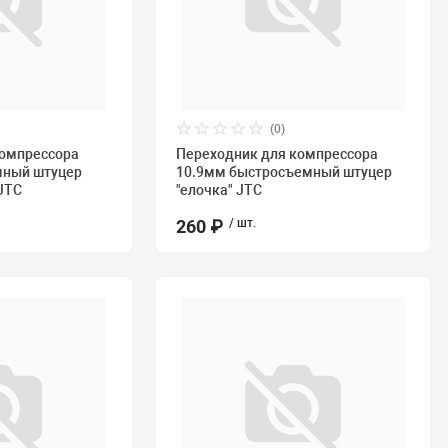
(0)
компрессора
Переходник для компрессора
мный штуцер
10.9мм быстросъемный штуцер
JTC
"елочка" JTC
260 ₽
/ шт.