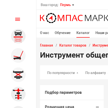
Ваш город:
Пермь
Каталог
О нас
Обучение
Каталог
Наши р
Автомобильные подъемники
Главная
Каталог товаров
Инструм
Инструмент общег
Шиномонтажное
оборудование
По популярности
По алфавиту
Общегаражное
Подбор параметров
Стенды сход-развал
Розничная цена