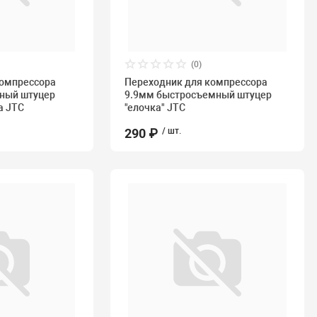
(0)
компрессора
Переходник для компрессора
мный штуцер
9.9мм быстросъемный штуцер
а JTC
"елочка" JTC
290 ₽
/ шт.