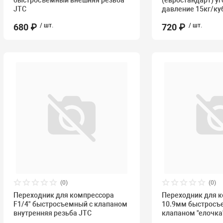
быстросъемный внешняя резьба
(евростандарт) у
JTC
давление 15кг/ку
680 ₽
/ шт.
720 ₽
/ шт.
(0)
(0)
Переходник для компрессора
Переходник для 
F1/4" быстросъемный с клапаном
10.9мм быстросъ
внутренняя резьба JTC
клапаном "елочка