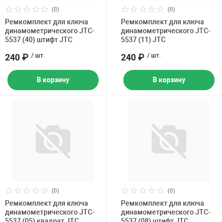
Накачка колес 
(0)
(0)
ех
Разное
Ремкомплект для ключа
Ремкомплект для ключа
динамометрического JTC-
динамометрического JTC-
Оборудование S
5537 (40) штифт JTC
5537 (11) JTC
Инструмент JT
240 ₽
/ шт.
240 ₽
/ шт.
Мотоадаптеры
Универсальные
В корзину
В корзину
Подъемники дл
Правка дисков
ование
(0)
(0)
Ремкомплект для ключа
Ремкомплект для ключа
динамометрического JTC-
динамометрического JTC-
5537 (05) квадрат JTC
5537 (08) штифт JTC