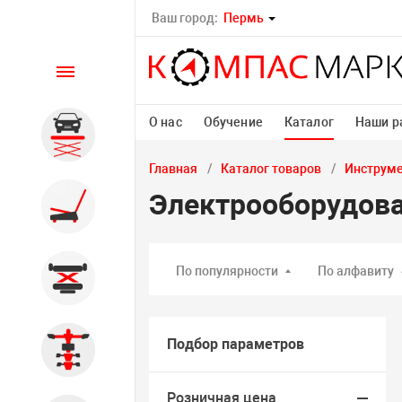
Ваш город:
Пермь
Каталог
О нас
Обучение
Каталог
Наши р
Автомобильные подъемники
Главная
Каталог товаров
Инструм
Электрооборудов
Шиномонтажное
оборудование
По популярности
По алфавиту
Общегаражное
Подбор параметров
Стенды сход-развал
Розничная цена