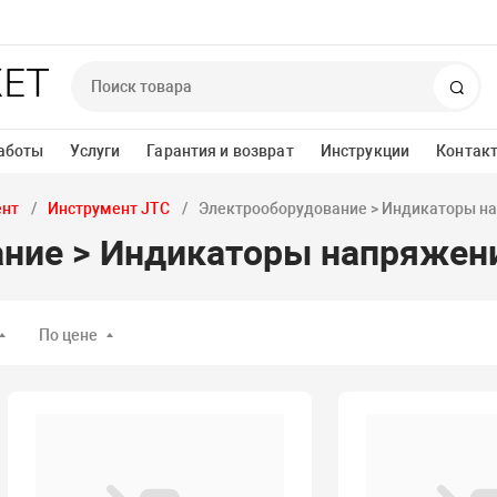
Пои
аботы
Услуги
Гарантия и возврат
Инструкции
Контак
ент
Инструмент JTC
Электрооборудование > Индикаторы н
ание > Индикаторы напряжен
По цене