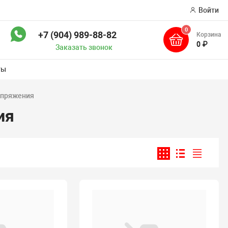
Войти
0
+7 (904) 989-88-82
Корзина
ск
0 ₽
Заказать звонок
ты
апряжения
ия