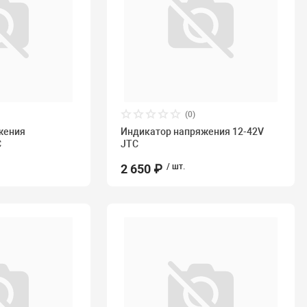
(0)
жения
Индикатор напряжения 12-42V
C
JTC
2 650 ₽
/ шт.