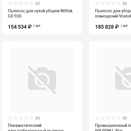
(0)
(0)
Пылесос для сухой уборки Nilfisk
Пылесос для убор
GD 930
помещений Vosto
154 534 ₽
/ шт.
185 828 ₽
/ шт.
(0)
(0)
Пневматический
Промышленный п
взрывобезопасный пылесос
IVS PDW-L Star