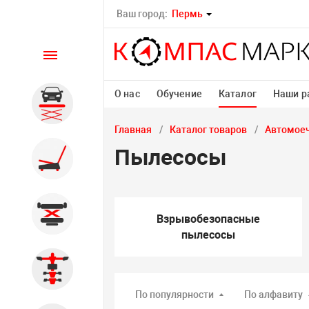
Ваш город:
Пермь
Каталог
О нас
Обучение
Каталог
Наши р
Автомобильные подъемники
Главная
Каталог товаров
Автомоеч
Пылесосы
Шиномонтажное
оборудование
Общегаражное
Взрывобезопасные
пылесосы
Стенды сход-развал
По популярности
По алфавиту