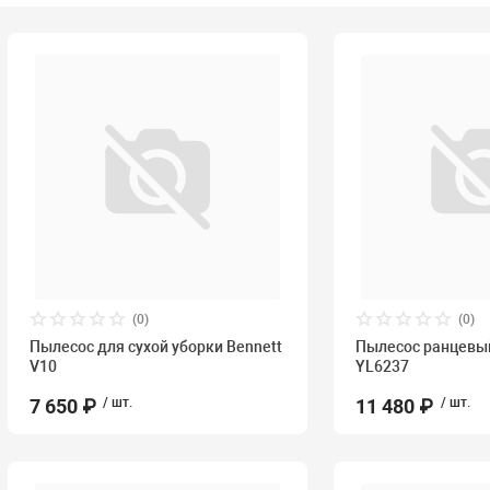
(0)
(0)
Пылесос для сухой уборки Bennett
Пылесос ранцевый
V10
YL6237
7 650 ₽
/ шт.
11 480 ₽
/ шт.