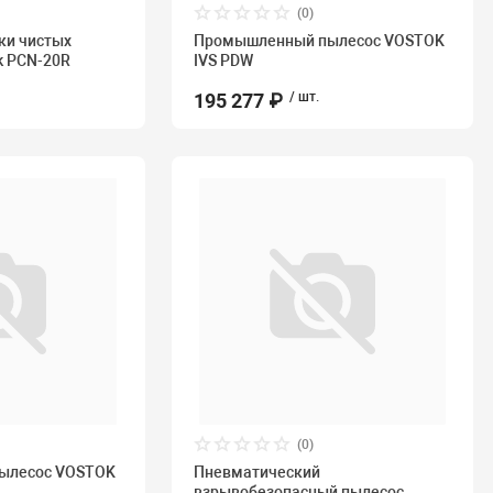
(0)
ки чистых
Промышленный пылесос VOSTOK
k PCN-20R
IVS PDW
195 277 ₽
/ шт.
(0)
ылесос VOSTOK
Пневматический
взрывобезопасный пылесос