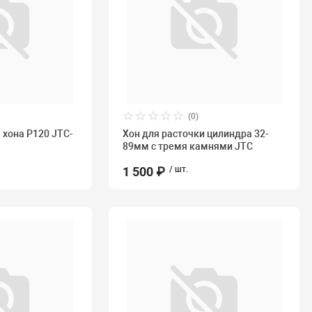
(0)
 хона P120 JTC-
Хон для расточки цилиндра 32-
89мм с тремя камнями JTC
1 500 ₽
/ шт.