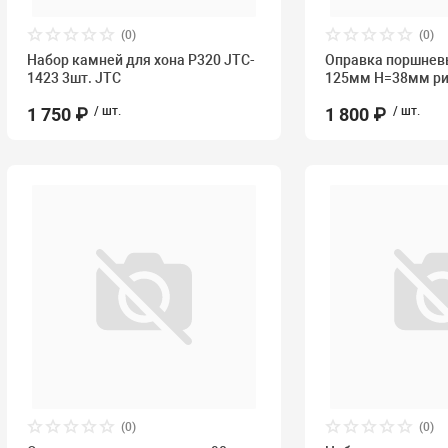
(0)
(0)
Набор камней для хона P320 JTC-
Оправка поршневы
1423 3шт. JTC
125мм H=38мм ри
1 750 ₽
/ шт.
1 800 ₽
/ шт.
(0)
(0)