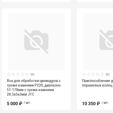
(0)
(0)
Хон для обработки цилиндров с
Приспособление д
тремя камнями P220, диапазон
поршневых колец 
51-178мм с тремя камнями
28.5x5x3мм JTC
5 000 ₽
/ шт.
10 350 ₽
/ шт.