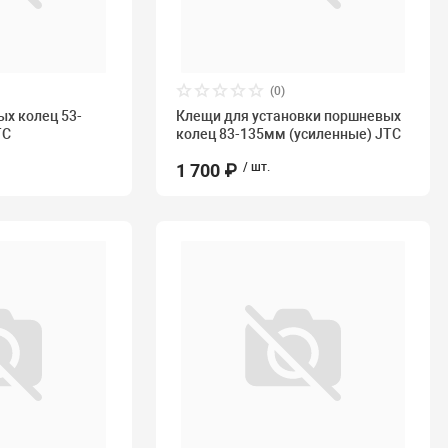
(0)
х колец 53-
Клещи для установки поршневых
TC
колец 83-135мм (усиленные) JTC
1 700 ₽
/ шт.