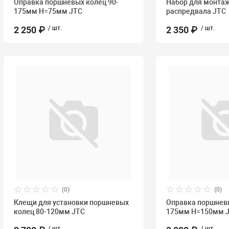
Оправка поршневых колец 90-
Набор для монта
175мм Н=75мм JTC
распредвала JTC
2 250 ₽
/ шт.
2 350 ₽
/ шт.
(0)
(0)
Клещи для установки поршневых
Оправка поршневы
колец 80-120мм JTC
175мм Н=150мм 
/ шт.
/ шт.