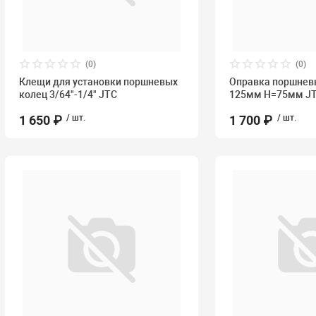
(0)
(0)
Клещи для установки поршневых
Оправка поршневы
колец 3/64"-1/4" JTC
125мм Н=75мм J
1 650 ₽
/ шт.
1 700 ₽
/ шт.