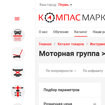
Ваш город:
Пермь
Каталог
О нас
Обучение
Каталог
Наши р
Автомобильные подъемники
Главная
Каталог товаров
Инструм
Моторная группа 
Шиномонтажное
оборудование
По популярности
По алфавиту
Общегаражное
Подбор параметров
Стенды сход-развал
Розничная цена