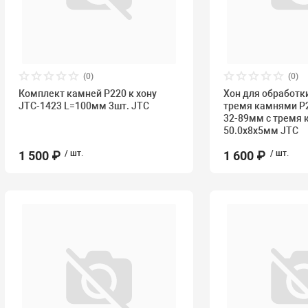
(0)
(0)
Комплект камней P220 к хону
Хон для обработк
JTC-1423 L=100мм 3шт. JTC
тремя камнями P2
32-89мм с тремя
50.0x8x5мм JTC
1 500 ₽
/ шт.
1 600 ₽
/ шт.