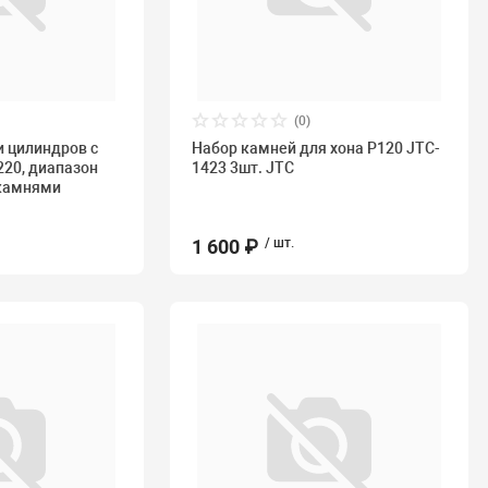
(0)
и цилиндров с
Набор камней для хона P120 JTC-
20, диапазон
1423 3шт. JTC
 камнями
1 600 ₽
/ шт.