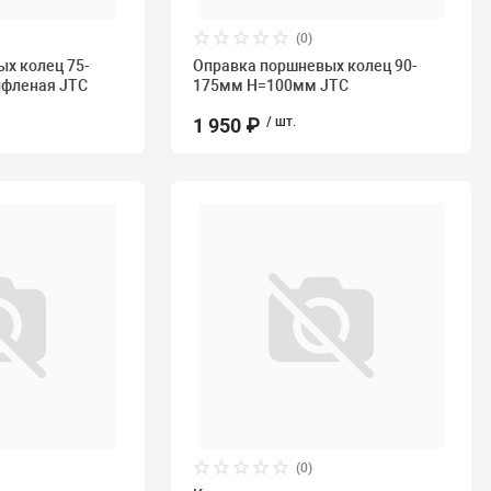
(0)
х колец 75-
Оправка поршневых колец 90-
фленая JTC
175мм Н=100мм JTC
1 950 ₽
/ шт.
(0)