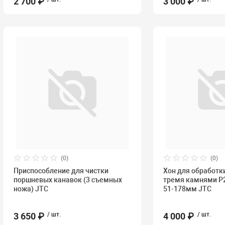
2 700 ₽
3 000 ₽
(0)
(0)
Приспособление для чистки
Хон для обработк
поршневых канавок (3 съемных
тремя камнями P2
ножа) JTC
51-178мм JTC
3 650 ₽
/ шт.
4 000 ₽
/ шт.